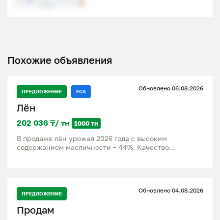
Похожие объявления
Обновлено 06.08.2026
ПРЕДЛОЖЕНИЕ
FCA
Лён
202 036 ₸/ тн
1000 тн
В продаже лён урожая 2026 года с высоким
содержанием масличности – 44%. Качество
продукции полностью соответствует требованиям
ГОСТа, что гарантирует надежность и высокие
стандарты. Цена при условии FCA составляет 430
долларов за тонну. Мы предлагаем выгодные условия
Обновлено 04.08.2026
сотрудничества и можем организовать доставку
ПРЕДЛОЖЕНИЕ
непосредственно до вашего пункта назначения,
Продам
обеспечивая удобство и экономию времени для
наших клиентов