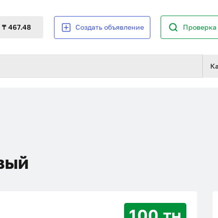
₸ 467.48
Создать объявление
Проверка 
К
вый
100 тн