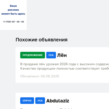
Похожие объявления
Лён
ПРЕДЛОЖЕНИЕ
FCA
В продаже лён урожая 2026 года с высоким содержанием масличности – 44%.
Качество продукции полностью соответствует треб
гарантирует надежность и высокие стандарты. Це
Обновлено: 06.08.2026
составляет 430 долларов за тонну. Мы предлагаем
сотрудничества и можем организовать доставку не
пункта назначения, обеспечивая удобство и экон
клиентов
Abdulaziz
СПРОС
FCA