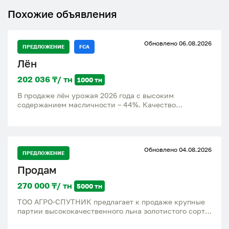
Похожие объявления
Обновлено 06.08.2026
ПРЕДЛОЖЕНИЕ
FCA
Лён
202 036 ₸/ тн
1000 тн
В продаже лён урожая 2026 года с высоким
содержанием масличности – 44%. Качество
продукции полностью соответствует требованиям
ГОСТа, что гарантирует надежность и высокие
стандарты. Цена при условии FCA составляет 430
долларов за тонну. Мы предлагаем выгодные условия
Обновлено 04.08.2026
сотрудничества и можем организовать доставку
ПРЕДЛОЖЕНИЕ
непосредственно до вашего пункта назначения,
Продам
обеспечивая удобство и экономию времени для
наших клиентов
270 000 ₸/ тн
5000 тн
ТОО АГРО-СПУТНИК предлагает к продаже крупные
партии высококачественного льна золотистого сорта,
а также чечевицы зеленой и красной