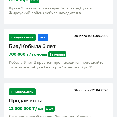
Құнан 3 летний,в ботакаре(Караганда,Бухар-
Жырауский район),сейчас находится в
степи(жайылым) в Жастлеке в 15км от Ботакары
Обновлено 26.05.2026
ПРЕДЛОЖЕНИЕ
FCA
Бие/Кобыла 6 лет
700 000 ₸/ головы
1 головы
Кобыла 6 лет В красном яре находится приезжайте
смотрите в табуне.Без торга Звонить с 7 до 11.
8.7.7.1.6.3.8.4.0.8.7 Хасан
Обновлено 29.04.2026
ПРЕДЛОЖЕНИЕ
Продам коня
12 000 000 ₸/ шт
1 шт
Конь конкурный породы Голштинец. Участник