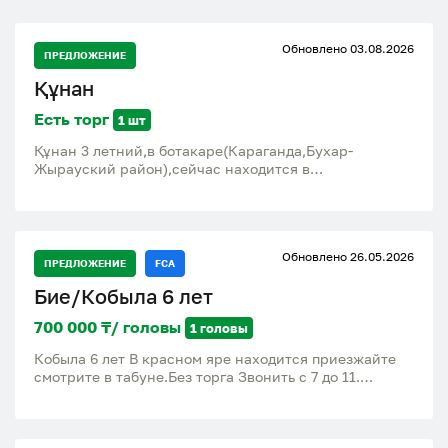
Обновлено 03.08.2026
ПРЕДЛОЖЕНИЕ
Құнан
Есть торг
1 шт
Құнан 3 летний,в ботакаре(Караганда,Бухар-
Жырауский район),сейчас находится в
степи(жайылым) в Жастлеке в 15км от Ботакары
Обновлено 26.05.2026
ПРЕДЛОЖЕНИЕ
FCA
Бие/Кобыла 6 лет
700 000 ₸/ головы
1 головы
Кобыла 6 лет В красном яре находится приезжайте
смотрите в табуне.Без торга Звонить с 7 до 11.
8.7.7.1.6.3.8.4.0.8.7 Хасан