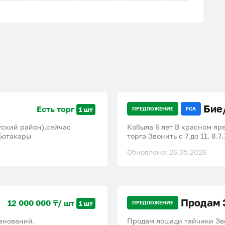
Бие
Есть торг
1 шт
ПРЕДЛОЖЕНИЕ
FCA
уский район),сейчас
Кобыла 6 лет В красном яр
 Ботакары
торга Звонить с 7 до 11. 8.7.
Обновлено: 26.05.2026
Продам 
12 000 000 ₸/ шт
1 шт
ПРЕДЛОЖЕНИЕ
внований.