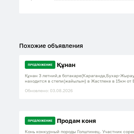
Похожие объявления
Құнан
ПРЕДЛОЖЕНИЕ
Құнан 3 летний,в ботакаре(Караганда,Бухар-Жыра
находится в степи(жайылым) в Жастлеке в 15км от
Обновлено: 03.08.2026
Продам коня
ПРЕДЛОЖЕНИЕ
Конь конкурный породы Голштинец. Участник соре