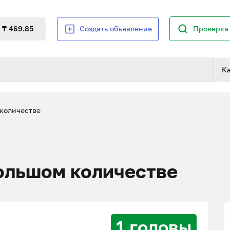
₸ 469.85
Создать объявление
Проверка 
К
количестве
ольшом количестве
1 головы