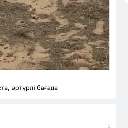
а, әртүрлі бағада
1