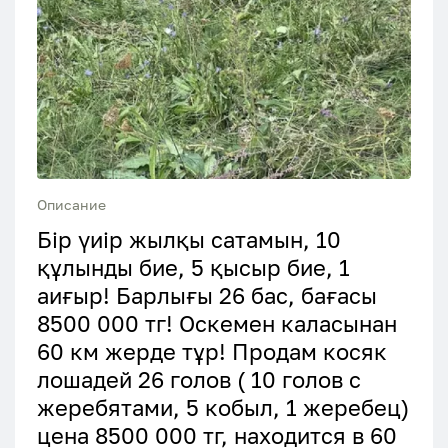
Описание
Бір үиір жылқы сатамын, 10
құлынды бие, 5 қысыр бие, 1
аиғыр! Барлығы 26 бас, бағасы
8500 000 тг! Оскемен каласынан
60 км жерде тұр! Продам косяк
лошадей 26 голов ( 10 голов с
жеребятами, 5 кобыл, 1 жеребец)
цена 8500 000 тг, находится в 60