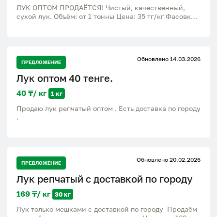
ЛУК ОПТОМ ПРОДАЁТСЯ! Чистый, качественный,
сухой лук. Объём: от 1 тонны Цена: 35 тг/кг Фасовка:
мешки по 30–35 кг Доставка: Жетісу облысы,
Талдықорған ПИЯЗ КӨТЕРМЕ БАҒАДА САТЫЛАДЫ!
Таза, сапалы, құрғақ пияз. Көлемі: 1 тоннадан бастап
Бағасы: 35 тг/кг Қаптамасы: 30–35 кг мешок Жеткізу:
Обновлено 14.03.2026
Жетісу облысы, Талдықорған
ПРЕДЛОЖЕНИЕ
Лук оптом 40 тенге.
40 ₸/ кг
1 кг
Продаю лук репчатый оптом . Есть доставка по городу
.
Обновлено 20.02.2026
ПРЕДЛОЖЕНИЕ
Лук репчатый с доставкой по городу
169 ₸/ кг
30 кг
Лук только мешками с доставкой по городу Продаём