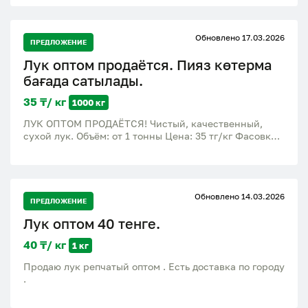
Обновлено 17.03.2026
ПРЕДЛОЖЕНИЕ
Лук оптом продаётся. Пияз көтерма
бағада сатылады.
35 ₸/ кг
1000 кг
ЛУК ОПТОМ ПРОДАЁТСЯ! Чистый, качественный,
сухой лук. Объём: от 1 тонны Цена: 35 тг/кг Фасовка:
мешки по 30–35 кг Доставка: Жетісу облысы,
Талдықорған ПИЯЗ КӨТЕРМЕ БАҒАДА САТЫЛАДЫ!
Таза, сапалы, құрғақ пияз. Көлемі: 1 тоннадан бастап
Бағасы: 35 тг/кг Қаптамасы: 30–35 кг мешок Жеткізу:
Обновлено 14.03.2026
Жетісу облысы, Талдықорған
ПРЕДЛОЖЕНИЕ
Лук оптом 40 тенге.
40 ₸/ кг
1 кг
Продаю лук репчатый оптом . Есть доставка по городу
.