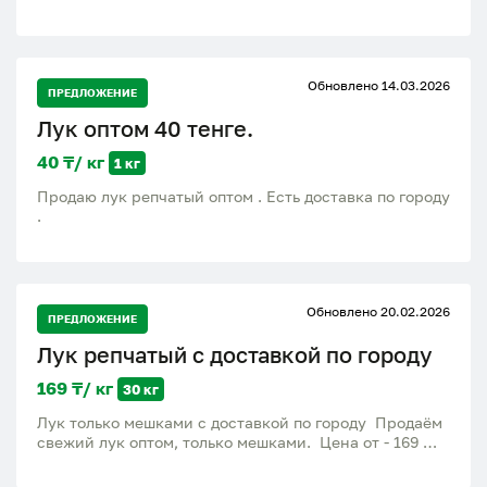
мешки по 30–35 кг Доставка: Жетісу облысы,
Талдықорған ПИЯЗ КӨТЕРМЕ БАҒАДА САТЫЛАДЫ!
Таза, сапалы, құрғақ пияз. Көлемі: 1 тоннадан бастап
Бағасы: 35 тг/кг Қаптамасы: 30–35 кг мешок Жеткізу:
Обновлено 14.03.2026
Жетісу облысы, Талдықорған
ПРЕДЛОЖЕНИЕ
Лук оптом 40 тенге.
40 ₸/ кг
1 кг
Продаю лук репчатый оптом . Есть доставка по городу
.
Обновлено 20.02.2026
ПРЕДЛОЖЕНИЕ
Лук репчатый с доставкой по городу
169 ₸/ кг
30 кг
Лук только мешками с доставкой по городу Продаём
свежий лук оптом, только мешками. Цена от - 169
Лук отборный крупный - 189 Вес одного мешка — 30
кг плюс минус Доставка: — Бесплатная по городу при