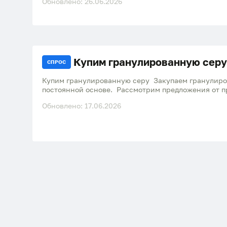
Обновлено: 26.06.2026
Купим гранулированную серу
СПРОС
Купим гранулированную серу Закупаем гранулиро
постоянной основе. Рассмотрим предложения от п
поставщиков и трейдеров. Требования: Гранулир
Обновлено: 17.06.2026
объем: по согласованию. Условия поставки и опла