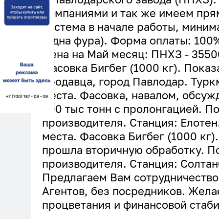
компаниями и так же имеем прям
система в начале работы, миним
(одна фура). Форма оплаты: 100
Цена на Май месяц: ПНХЗ - 35500
Фасовка Бигбег (1000 кг). Показ
продавца, город Павлодар. Туркм
места. Фасовка, навалом, обсуж
200 тыс тонн с пролонгацией. По
производителя. Станция: Елотен.
места. Фасовка Бигбег (1000 кг)
прошла вторичную обработку. По
производителя. Станция: Солтан
Предлагаем Вам сотрудничество
Агентов, без посредников. Жел
процветания и финансовой стаби