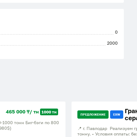
0
2000
Гра
465 000 ₸/ тн
1000 тн
ПРЕДЛОЖЕНИЕ
EXW
сера
-1000 тонн Биг-бэги по 800
980$)
📍 г. Павлодар Реализуем 
тонну. • Условия оплаты: бе