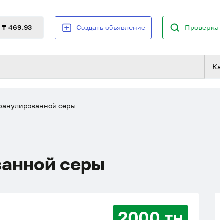
₸ 469.93
Создать объявление
Проверка 
К
ранулированной серы
анной серы
2000 тн