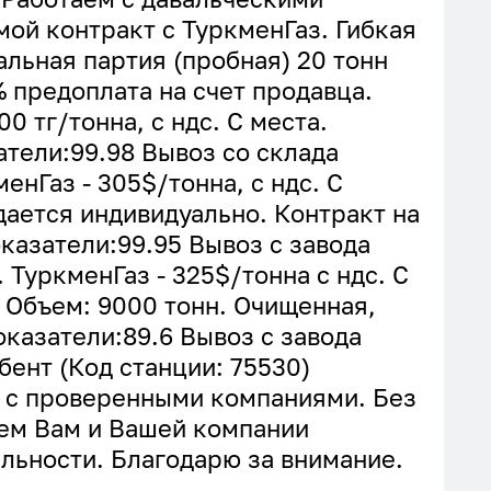
ой контракт с ТуркменГаз. Гибкая
альная партия (пробная) 20 тонн
% предоплата на счет продавца.
0 тг/тонна, с ндс. С места.
атели:99.98 Вывоз со склада
енГаз - 305$/тонна, с ндс. С
дается индивидуально. Контракт на
казатели:99.95 Вывоз с завода
 ТуркменГаз - 325$/тонна с ндс. С
. Объем: 9000 тонн. Очищенная,
казатели:89.6 Вывоз с завода
бент (Код станции: 75530)
 с проверенными компаниями. Без
аем Вам и Вашей компании
льности. Благодарю за внимание.