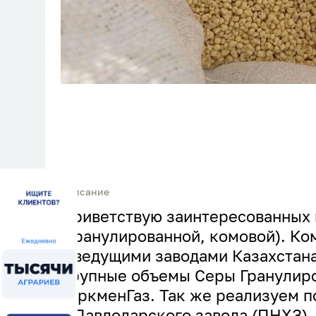
Описание
Приветствую заинтересованных 
(гранулированной, комовой). К
с ведущими заводами Казахстан
крупные объемы Серы Гранулиро
ТуркменГаз. Так же реализуем п
с Павлодарского завода (ПНХЗ).