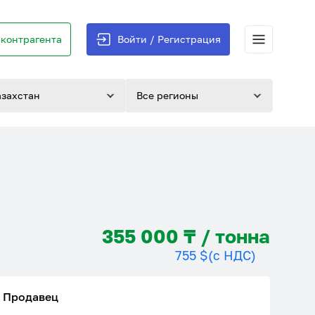
контрагента
Войти / Регистрация
азахстан
Все регионы
355 000 ₸ / тонна
755 $
(с НДС)
Продавец