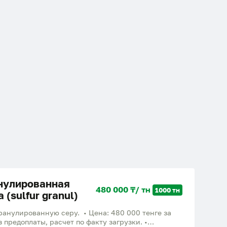
нулированная
480 000 ₸/ тн
1000 тн
 (sulfur granul)
гранулированную серу. • Цена: 480 000 тенге за
з предоплаты, расчет по факту загрузки. •