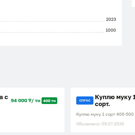
2023
1000
а с
Куплю муку 
94 000 ₸/ тн
400 тн
СПРОС
сорт.
Куплю муку 1 сорт 400-500
Обновлено: 09.07.2026