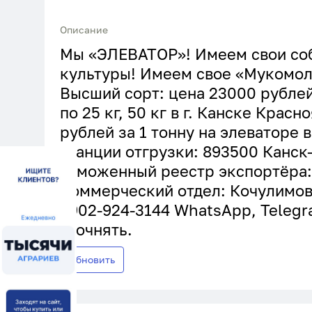
Описание
Мы «ЭЛЕВАТОР»! Имеем свои соб
культуры! Имеем свое «Мукомол
Высший сорт: цена 23000 рублей
по 25 кг, 50 кг в г. Канске Крас
рублей за 1 тонну на элеваторе в
станции отгрузки: 893500 Канск
Таможенный реестр экспортёра
Коммерческий отдел: Кочулимов
8902-924-3144 WhatsApp, Telegr
уточнять.
Обновить