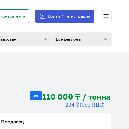
контрагента
Войти / Регистрация
азахстан
Все регионы
110 000 ₸ / тонна
DAP
234 $
(без НДС)
Продавец