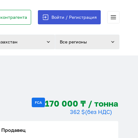
контрагента
Войти / Регистрация
азахстан
Все регионы
170 000 ₸ / тонна
FCA
362 $
(без НДС)
Продавец