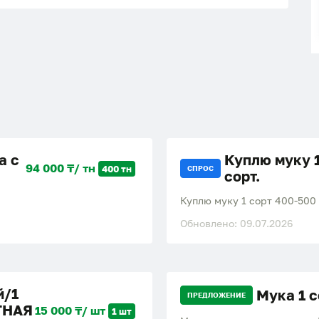
а с
Куплю муку 
94 000 ₸/ тн
400 тн
СПРОС
сорт.
Куплю муку 1 сорт 400-500
Обновлено: 09.07.2026
й/1
Мука 1 
ПРЕДЛОЖЕНИЕ
ТНАЯ
15 000 ₸/ шт
1 шт