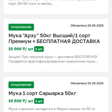
сорт 20-40 тонн в месяц.
Обновлено 29.06.2026
ПРЕДЛОЖЕНИЕ
Мука "Арзу" 50кг Высший/1 сорт
Премиум + БЕСПЛАТНАЯ ДОСТАВКА
15 000 ₸/ шт
1 шт
Акция! При покупке муки — доставка БЕСПЛАТНО! ​
Продается фортифицированная пшеничная мука
«Арзу» премиального качества. Идеальный баланс
отличных хлебопекарных свойств и доступной
стоимости. ​Сорта в наличии: Высший и Первый сорт.
​Продажа: Оптом и в розницу. ​Вес мешка: 50 кг. ​
Обновлено 25.06.2026
Условия: Цена договорная, зависят от объема
ПРЕДЛОЖЕНИЕ
(подробности по телефону или в WhatsApp). ​ Главные
Мука 1 сорт Сарыарка 50кг
преимущества муки «Арзу»: ​Высокое содержание
клейковины: Тесто получается невероятно
10 500 ₸/ шт
1 шт
эластичным, отлично поднимается, не «плывет» и
дает красивый глянец готовой выпечке. ​Здоровье и
Мука хорошая находится в Мерке мешки по 50 кг
польза: Мука фортифицирована (обогащена