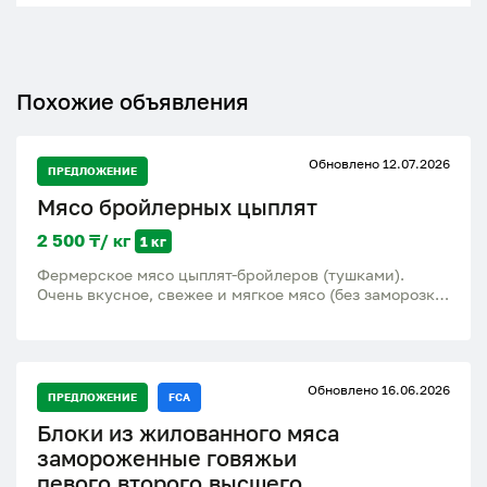
Похожие объявления
Обновлено 12.07.2026
ПРЕДЛОЖЕНИЕ
Мясо бройлерных цыплят
2 500 ₸/ кг
1 кг
Фермерское мясо цыплят-бройлеров (тушками).
Очень вкусное, свежее и мягкое мясо (без заморозки)
выращены исключительно на натуральных кормах,
без применения химии и ГМО. вес тушки: 1.5 - 2.5 кг
цена: 2.500 тг/кг от 7 штук - 2.300 тг/кг Можно
живьем -1.500/кг
Обновлено 16.06.2026
ПРЕДЛОЖЕНИЕ
FCA
Блоки из жилованного мяса
замороженные говяжьи
певого,второго,высшего