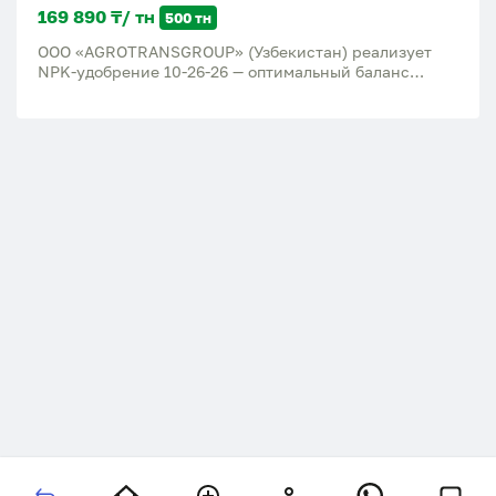
169 890 ₸/ тн
500 тн
ООО «AGROTRANSGROUP» (Узбекистан) реализует
NPK-удобрение 10-26-26 — оптимальный баланс
азота, фосфора и калия для повышения урожайности
зерновых, овощных и плодовых культур на всех
стадиях вегетации. 💰 Форматы и цена (FCA, ст.
Кучлюк, Узбекистан): ФормаЦена за
тоннуГранулированный$350Порошкообразный
(мелкая фракция)$250 ✅ Почему выбирают наш NPK
10-26-26: Сбалансированный состав N-P-K для
активного роста и развития корневой системы
Повышает устойчивость растений к стрессу и
болезням Подходит для всех типов почв и
большинства сельхозкультур Прямые поставки от
производителя — без посредников Упаковка: биг-бэги
(МКР) по 1000 кг Гибкие объёмы поставки,
возможность пробной партии 📦 Условия: Базис
поставки: FCA, станция Кучлюк, Узбекистан Оплата:
по договорённости Экспорт в страны СНГ и далее 📞
Контакты: ООО «AGROTRANSGROUP» Юлдашев
Ибрагим 📧 info@uzntk.uz 📱 +998 77-027-04-27 +998
93-122-82-49 Telegram/WhatsApp +998 90-837-06-03