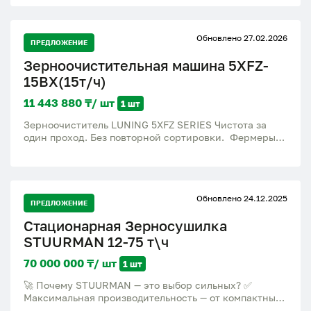
оборудование в кратчайшие сроки
Обновлено 27.02.2026
ПРЕДЛОЖЕНИЕ
Зерноочистительная машина 5XFZ-
15BX(15т/ч)
11 443 880 ₸/ шт
1 шт
Зерноочиститель LUNING 5XFZ SERIES Чистота за
один проход. Без повторной сортировки. Фермеры
теряют деньги каждый день из-за: • Высокого
процента примесей • Потерь при продаже зерна •
Снижения класса • Разницы в цене между 3 и 4
классом • Переплаты за хранение лишнего объёма
Обновлено 24.12.2025
Каждый лишний процент примеси — это минус к
ПРЕДЛОЖЕНИЕ
вашей прибыли. 💡 Решение — LUNING 5XFZ SERIES
Стационарная Зерносушилка
Современная комбинированная система очистки: ✔
Воздушная сепарация — удаляет пыль и лёгкие
STUURMAN 12-75 т\ч
примеси ✔ Ситовая очистка — отделяет крупные и
мелкие включения ✔ Гравитационный стол — убирает
70 000 000 ₸/ шт
1 шт
щуплое и повреждённое зерно 👉 Полный цикл
🚀 Почему STUURMAN — это выбор сильных? ✅
очистки за один проход. 📊 Результат До очистки:
Максимальная производительность — от компактных
примеси, пыль, сор, щуплое зерно После очистки: •
12 т/ч до сверхмощных 75 т/ч! Подойдет для любого