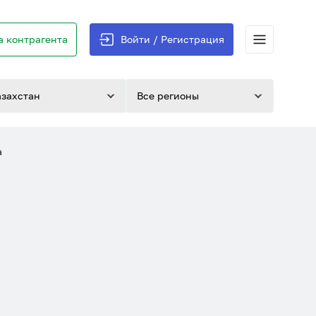
 контрагента
Войти / Регистрация
азахстан
Все регионы
а