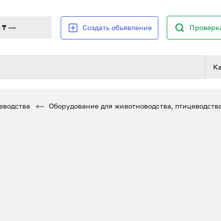
₸ ---
Создать объявление
Проверка
К
еводства
Оборудование для животноводства, птицеводств