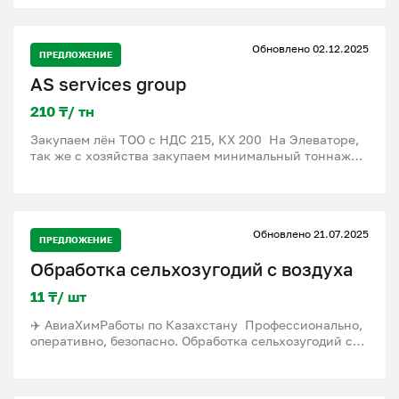
хозяйствам, и закупщикам быстро определить
качество зерна и избежать потерь при приёмке или
продаже. Если вам нужно оперативно и честно
Обновлено 02.12.2025
проверить зерно — обращайтесь, буду рад
ПРЕДЛОЖЕНИЕ
сотрудничеству! Г.Костанай
AS services group
210 ₸/ тн
Закупаем лён ТОО с НДС 215, КХ 200 На Элеваторе,
так же с хозяйства закупаем минимальный тоннаж
1000 тонн
Обновлено 21.07.2025
ПРЕДЛОЖЕНИЕ
Обработка сельхозугодий с воздуха
11 ₸/ шт
✈️ АвиаХимРаботы по Казахстану Профессионально,
оперативно, безопасно. Обработка сельхозугодий с
воздуха — высокая точность, максимальный охват,
оптимальные сроки. Работаем по предоплате.