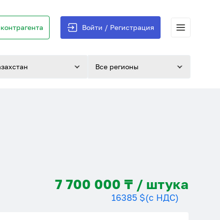
контрагента
Войти / Регистрация
азахстан
Все регионы
7 700 000 ₸ / штука
16385 $
(с НДС)