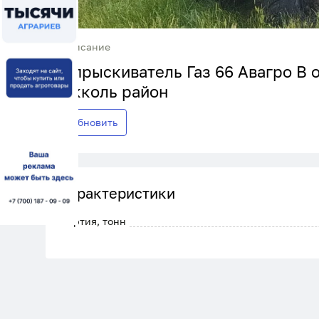
Описание
Опрыскиватель Газ 66 Авагро В 
Акколь район
Обновить
Характеристики
Партия, тонн