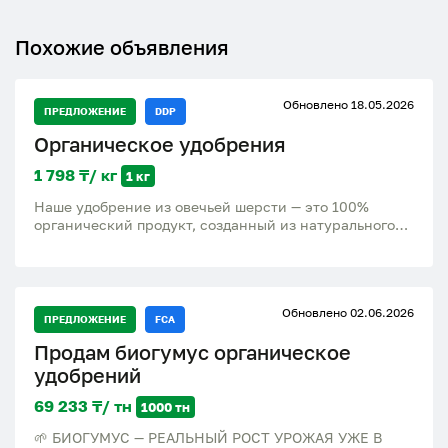
Похожие объявления
Обновлено 18.05.2026
ПРЕДЛОЖЕНИЕ
DDP
Органическое удобрения
1 798 ₸/ кг
1 кг
Наше удобрение из овечьей шерсти — это 100%
органический продукт, созданный из натурального
сырья.Оно не только питает растения, но и улучшает
структуру почвы, оставаясь экологически
безопасным для окружающей среды. Одного
внесения удобрения достаточно для полноценного
Обновлено 02.06.2026
питания растений в течение всего сезона.
ПРЕДЛОЖЕНИЕ
FCA
Питательные вещества высвобождаются постепенно,
Продам биогумус органическое
исключая необходимость частых
подкормок.Преимущество перед конкурентами
удобрений
"Зачем переплачивать за химикаты?" Наш продукт
объединяет лучшее от традиционных удобрений без
69 233 ₸/ тн
1000 тн
их недостатков. Он экологичен, безопасен, удобен в
🌱 БИОГУМУС — РЕАЛЬНЫЙ РОСТ УРОЖАЯ УЖЕ В
хранении и не имеет неприятного запаха. Идеально