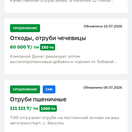
Качественная отрубь кебек. В наличии 22 тонны .
Обновлено 10.07.2026
ПРЕДЛОЖЕНИЕ
Отходы, отруби чечевицы
60 000 ₸/ тн
150 тн
Компания Динат реализует оптом
высокопротеиновые добавки к кормам от бобовой
культуры такая как чечевица , 1) отходы чечевицы 2)
отруби чечевицы 3) сечка чечевицы 4) нутовые
отходы Большое содержания протеина, белка, цинка
что приносит хорошие привесы для откорма Крс
Обновлено 09.07.2026
лошадей и мрс, отправка по Казахстану и области
ПРЕДЛОЖЕНИЕ
EXW
находимся в Костанае
Отруби пшеничные
111 111 ₸/ тн
1000 тн
ТОО отгружает отруби на постоянной основе на ваш
автотранспорт, с. Бесколь