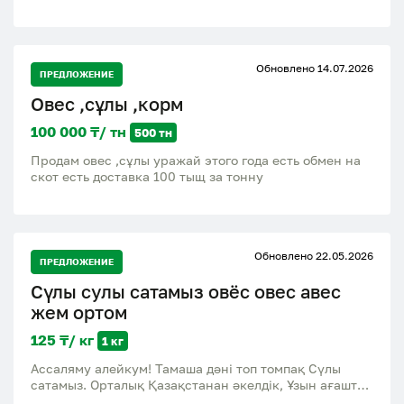
кормовых и сельскохозяйственных нужд. Возможны
большие объемы, стабильные поставки и выгодные
условия сотрудничества. Высокое качество Любые
объемы Быстрая отгрузка Помощь с организацией
Обновлено 14.07.2026
доставки
ПРЕДЛОЖЕНИЕ
Овес ,сұлы ,корм
100 000 ₸/ тн
500 тн
Продам овес ,сұлы уражай этого года есть обмен на
скот есть доставка 100 тыщ за тонну
Обновлено 22.05.2026
ПРЕДЛОЖЕНИЕ
Сүлы сулы сатамыз овёс овес авес
жем ортом
125 ₸/ кг
1 кг
Ассаляму алейкум! Тамаша дәні топ томпақ Сүлы
сатамыз. Орталық Қазақстанан әкелдік, Ұзын ағашта
мал базарға жақын жердегі дүкенен сатылады.