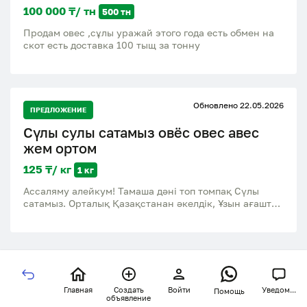
100 000 ₸/ тн
500 тн
Продам овес ,сұлы уражай этого года есть обмен на
скот есть доставка 100 тыщ за тонну
Обновлено 22.05.2026
ПРЕДЛОЖЕНИЕ
Сүлы сулы сатамыз овёс овес авес
жем ортом
125 ₸/ кг
1 кг
Ассаляму алейкум! Тамаша дәні топ томпақ Сүлы
сатамыз. Орталық Қазақстанан әкелдік, Ұзын ағашта
мал базарға жақын жердегі дүкенен сатылады.
Тоннадан көп алсаңыздар бағасы арзандайды.
Главная
Создать
Войти
Уведом...
Помощь
объявление