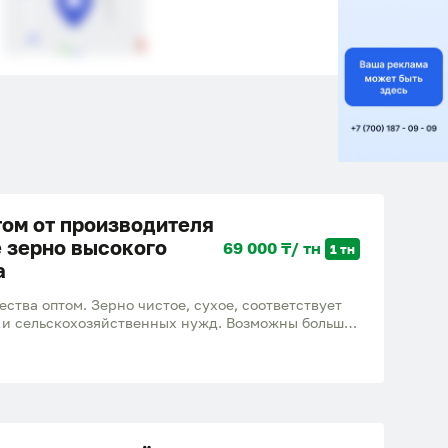
том от производителя
е зерно высокого
69 000 ₸/ тн
1 тн
а
ства оптом. Зерно чистое, сухое, соответствует
 и сельскохозяйственных нужд. Возможны большие
ки и выгодные условия сотрудничества. Высокое
страя отгрузка Помощь с организацией доставки