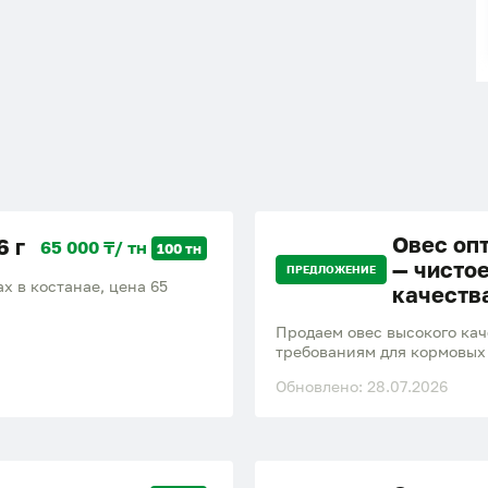
Овес оп
6 г
65 000 ₸/ тн
100 тн
— чисто
ПРЕДЛОЖЕНИЕ
останае, цена 65
качеств
Продаем овес высокого каче
требованиям для кормовых
объемы, стабильные постав
Обновлено: 28.07.2026
качество Любые объемы Бы