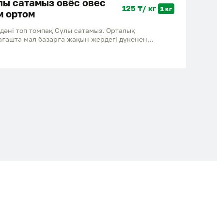
лы сатамыз овёс овес
125 ₸/ кг
1 кг
м ортом
дәні топ томпақ Сүлы сатамыз. Орталық
 ағашта мал базарға жақын жердегі дүкенен
саңыздар бағасы арзандайды.