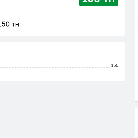
150 тн
150