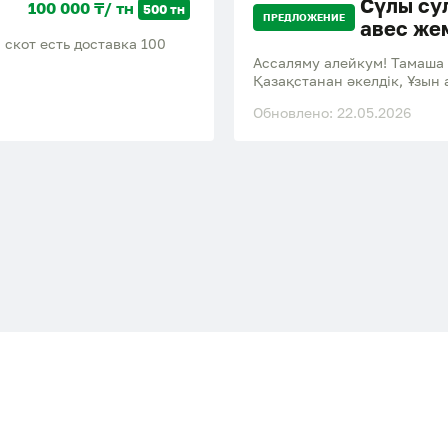
Сүлы су
100 000 ₸/ тн
500 тн
ПРЕДЛОЖЕНИЕ
авес же
 скот есть доставка 100
Ассаляму алейкум! Тамаша 
Қазақстанан әкелдік, Ұзын
сатылады. Тоннадан көп ал
Обновлено: 22.05.2026