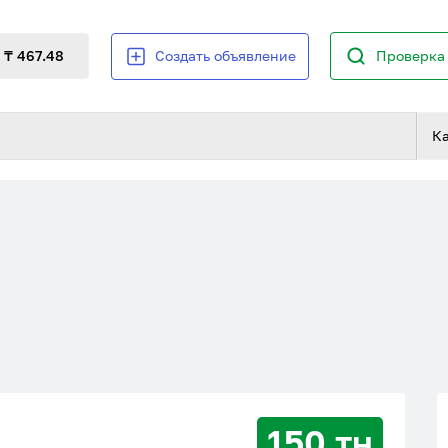
₸ 467.48
Создать объявление
Проверка 
К
150 тн