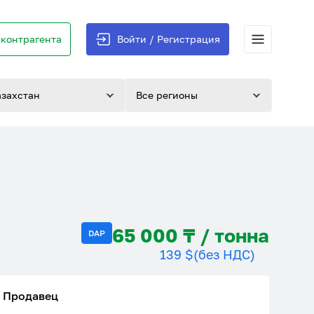
контрагента
Войти / Регистрация
азахстан
Все регионы
65 000 ₸ / тонна
DAP
139 $
(без НДС)
Продавец