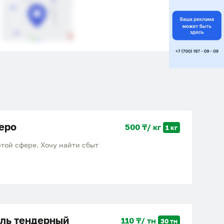
еро
500 ₸/ кг
1 кг
той сфере. Хочу найти сбыт
ль тендерный
110 ₸/ тн
30 тн