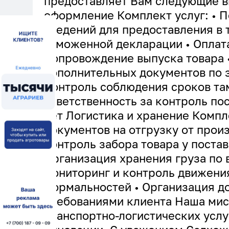
предоставляет Вам следующие в
оформление Комплект услуг: • П
сведений для предоставления в
таможенной декларации • Оплат
Сопровождение выпуска товара 
дополнительных документов по 
Контроль соблюдения сроков та
ответственность за контроль пос
лет Логистика и хранение Компл
документов на отгрузку от прои
контроль забора товара у постав
Организация хранения груза по
мониторинг и контроль движени
формальностей • Организация до
требованиями клиента Наша мис
транспортно-логистических услу