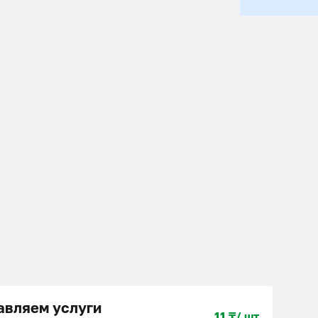
авляем услуги
11 ₸/ шт