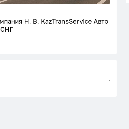
пания H. B. KazTransService Авто
 СНГ
1