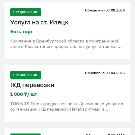
Обновлено 03.08.2026
ПРЕДЛОЖЕНИЕ
Услуга на ст. Илецк
Есть торг
Компания в Оренбургской области в приграничной
зоне с Казахстаном предоставляет услуг, а так же
возможность представлять ваши интересы в
следующих сферах; - таможенное направление - ж/д
грузоотправителя - грузополучателя в из СНГ
(Казахстан, Узбекистан, Таджикистан и т.д.) -
Обновлено 09.04.2026
Россельхознадзор - погрузочно-разгрузочные,
ПРЕДЛОЖЕНИЕ
фасовочные работы на ж/д станции, зерновых,
ЖД перевозки
масляничных, бобовых культур , мукамольной
продукции и т.д. Детали в ходе общения.
1 000 ₸/ шт
ТОО NRS Trans предлагает полный комплекс услуг по
организации ЖД перевозок Негабаритных и
тяжеловесных грузов. -Разработка схемы
размещения и крепления. -Получение всех
необходимых разрешении -Подбор подвижного
состава (платформы, транспортеры)