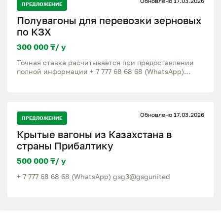
Обновлено 17.03.2026
-Предоставление кодов для оплаты ЖД тарифов
ПРЕДЛОЖЕНИЕ
-Контроль погрузки и сопровождение на всех этапах
Полувагоны для перевозки зерновых
по КЗХ
300 000 ₸/ у
Точная ставка расчитывается при предоставлении
полной информации + 7 777 68 68 68 (WhatsApp)
gsg3@gsgunited
Обновлено 17.03.2026
ПРЕДЛОЖЕНИЕ
Крытые вагоны из Казахстана в
страны Прибалтику
500 000 ₸/ у
+ 7 777 68 68 68 (WhatsApp) gsg3@gsgunited