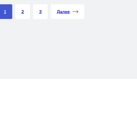
терни.
1
2
3
Далее