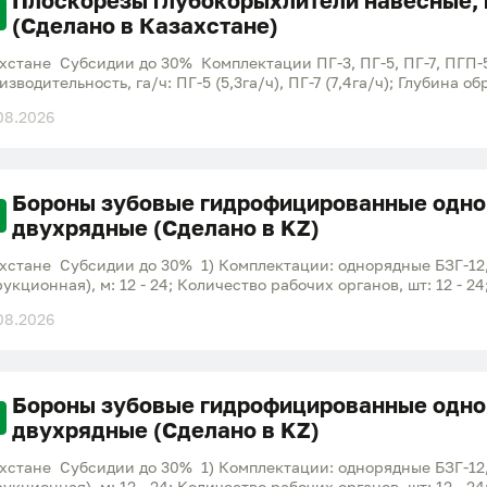
Плоскорезы глубокорыхлители навесные,
хнических и зерновых культур; - разрушения (измельчения) и
(Сделано в Казахстане)
лю; - провокации сорняка и падалицы после сбора урожая
хстане Субсидии до 30% Комплектации ПГ-3, ПГ-5, ПГ-7, ПГП-
водительность, га/ч: ПГ-5 (5,3га/ч), ПГ-7 (7,4га/ч); Глубина о
), м: 5 - 7; Рабочая скорость, км/ч: 10; Транспортная скорость, 
08.2026
бокорыхлители прицепные: Производительность, га/ч: ПГП-5 (5,3г
ата (конструктивная), м: 5 - 7; Рабочая скорость, км/ч: 10; Т
 - 7. Предназначен для основной обработки чистых паров и ос
терни.
Бороны зубовые гидрофицированные одно
двухрядные (Сделано в KZ)
хстане Субсидии до 30% 1) Комплектации: однорядные БЗГ-12, 
укционная), м: 12 - 24; Количество рабочих органов, шт: 12 - 2
 10; Производительность, га/ч: 12 - 26. 2) Комплектации: двухр
08.2026
24x2 Ширина захвата (конструкционная), м: 12 - 24; Количество
 15; Рабочая скорость, км/ч: 10; Производительность, га/ч: 12 -
оверхности поля; - ранневесеннего боронования зяби; - бороно
 в период предпосевного боронования; - предпосевной провок
Бороны зубовые гидрофицированные одно
чвы на глубину до 80 мм, в зависимости от плотности почвы и у
хнических и зерновых культур; - разрушения (измельчения) и
двухрядные (Сделано в KZ)
лю; - провокации сорняка и падалицы после сбора урожая
хстане Субсидии до 30% 1) Комплектации: однорядные БЗГ-12, 
укционная), м: 12 - 24; Количество рабочих органов, шт: 12 - 2