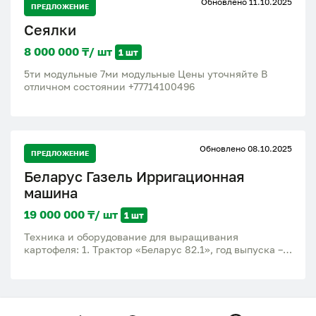
Обновлено 11.10.2025
ПРЕДЛОЖЕНИЕ
Сеялки
8 000 000 ₸/ шт
1 шт
5ти модульные 7ми модульные Цены уточняйте В
отличном состоянии +77714100496
Обновлено 08.10.2025
ПРЕДЛОЖЕНИЕ
Беларус Газель Ирригационная
машина
19 000 000 ₸/ шт
1 шт
Техника и оборудование для выращивания
картофеля: 1. Трактор «Беларус 82.1», год выпуска –
2019, сборка – Республика Беларусь (новый
двигатель установлен в 2023 году). 2. Автомобиль
«GAZ 322 125-264», год выпуска – 2015, сборка – РФ,
пробег - 255 000 км. Переведен из категории D1/M2
(автобус) в категорию В N1 (для перевозки грузов, с