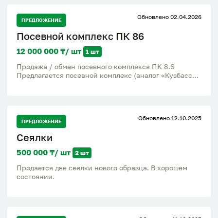
Обновлено 02.04.2026
ПРЕДЛОЖЕНИЕ
Посевной комплекс ПК 86
12 000 000 ₸/ шт
1 шт
Продажа / обмен посевного комплекса ПК 8.6
Предлагается посевной комплекс (аналог «Кузбасс»)
— ширина захвата: 8,6 м — эксплуатация: 3 сезона —
техническое состояние: исправное Рассматриваются
варианты обмена на автомобиль ( внедорожник), а
также на зерновые культуры (пшеница, ячмень).
Обновлено 12.10.2025
Гибкий подход, возможна доплата.
ПРЕДЛОЖЕНИЕ
Сеялки
500 000 ₸/ шт
2 шт
Продается две сеялки нового образца. В хорошем
состоянии.