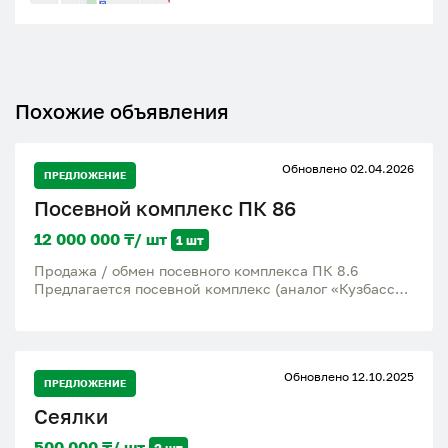
Похожие объявления
Обновлено 02.04.2026
ПРЕДЛОЖЕНИЕ
Посевной комплекс ПК 86
12 000 000 ₸/ шт
1 шт
Продажа / обмен посевного комплекса ПК 8.6
Предлагается посевной комплекс (аналог «Кузбасс»)
— ширина захвата: 8,6 м — эксплуатация: 3 сезона —
техническое состояние: исправное Рассматриваются
варианты обмена на автомобиль ( внедорожник), а
также на зерновые культуры (пшеница, ячмень).
Обновлено 12.10.2025
Гибкий подход, возможна доплата.
ПРЕДЛОЖЕНИЕ
Сеялки
500 000 ₸/ шт
2 шт