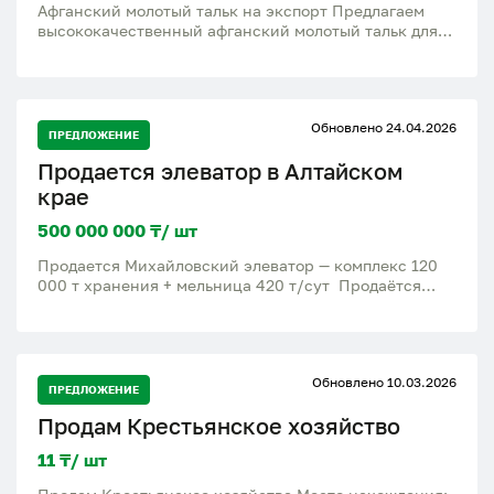
Афганский молотый тальк на экспорт Предлагаем
высококачественный афганский молотый тальк для
промышленного использования и экспорта. Отличное
качество сырья Чистый помол Стабильные поставки в
больших объемах Конкурентная цена Имеются все
необходимые документы для экспорта: сертификаты
Обновлено 24.04.2026
качества, COA, инвойс и полный пакет
ПРЕДЛОЖЕНИЕ
сопроводительных
Продается элеватор в Алтайском
крае
500 000 000 ₸/ шт
Продается Михайловский элеватор — комплекс 120
000 т хранения + мельница 420 т/сут Продаётся
готовый агрокомплекс на 26,4 га в Михайловском
районе (граница Алтайского края и Казахстана). •
Силосы и 30 напольных складов вместимостью (3
работающих, 27 требуют ремонта) • Мельница
Обновлено 10.03.2026
SATAKE 420 т/сут + цех кормов 100 т/сут (на
ПРЕДЛОЖЕНИЕ
консервации) • Ж/д пути 2,5 км, авто/жд весы,
Продам Крестьянское хозяйство
зерносушилка 50 т/ч • Инфраструктура: котельная,
энерго- и водоснабжение, лаборатория, гостиница,
11 ₸/ шт
столовая Готов к эксплуатации, хранится 20 000 т
интервенционного фонда Стоимость 500 млн руб