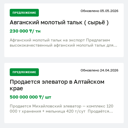
больших объемах Конкурентная цена Имеются все
необходимые документы для экспорта: сертификаты
Обновлено 05.05.2026
качества, COA, инвойс и полный пакет
ПРЕДЛОЖЕНИЕ
сопроводительных
Авганский молотый тальк ( сырьё )
230 000 ₸/ тн
Афганский молотый тальк на экспорт Предлагаем
высококачественный афганский молотый тальк для
промышленного использования и экспорта. Отличное
качество сырья Чистый помол Стабильные поставки в
больших объемах Конкурентная цена Имеются все
необходимые документы для экспорта: сертификаты
Обновлено 24.04.2026
качества, COA, инвойс и полный пакет
ПРЕДЛОЖЕНИЕ
сопроводительных документов. Готовы к долгосроч
Продается элеватор в Алтайском
крае
500 000 000 ₸/ шт
Продается Михайловский элеватор — комплекс 120
000 т хранения + мельница 420 т/сут Продаётся
готовый агрокомплекс на 26,4 га в Михайловском
районе (граница Алтайского края и Казахстана). •
Силосы и 30 напольных складов вместимостью (3