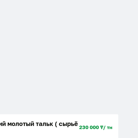
й молотый тальк ( сырьё
230 000 ₸/ тн