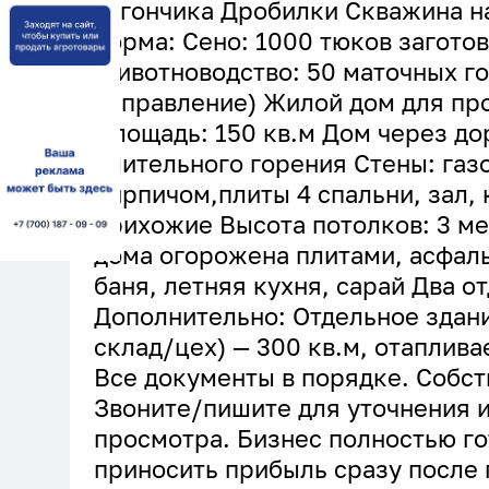
вагончика Дробилки Скважина на
корма: Сено: 1000 тюков заготов
Животноводство: 50 маточных г
направление) Жилой дом для про
Площадь: 150 кв.м Дом через до
длительного горения Стены: газ
кирпичом,плиты 4 спальни, зал, к
прихожие Высота потолков: 3 м
дома огорожена плитами, асфаль
баня, летняя кухня, сарай Два о
Дополнительно: Отдельное здани
склад/цех) — 300 кв.м, отаплива
Все документы в порядке. Собст
Звоните/пишите для уточнения 
просмотра. Бизнес полностью го
приносить прибыль сразу после 