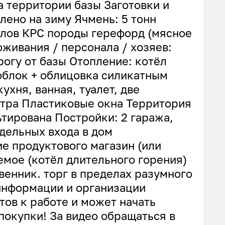
 территории базы Заготовки и
лено на зиму Ячмень: 5 тонн
олов КРС породы герефорд (мясное
живания / персонала / хозяев:
рогу от базы Отопление: котёл
облок + облицовка силикатным
ухня, ванная, туалет, две
етра Пластиковые окна Территория
тирована Постройки: 2 гаража,
тдельных входа в дом
е продуктового магазин (или
емое (котёл длительного горения)
венник. торг в пределах разумного
информации и организации
тов к работе и может начать
покупки! За видео обращаться в