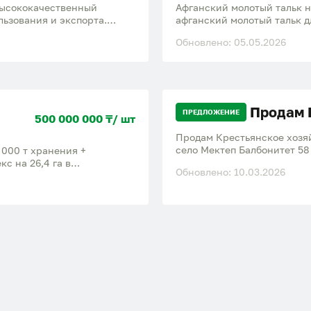
высококачественный
Афганский молотый тальк 
ьзования и экспорта.
афганский молотый тальк д
 поставки в больших
Отличное качество сырья Ч
Обновлено: 05.05.2026
объемах Конкурентная цена Имеются все необходимые документы для
лный пакет
экспорта: сертификаты кач
сопроводительных документ
Продам 
ПРЕДЛОЖЕНИЕ
500 000 000 ₸/ шт
Продам Крестьянское хозя
село Мектеп Балбонитет 58
000 т хранения +
необходимая техника.
с на 26,4 га в
Обновлено: 10.03.2026
Казахстана). • Силосы и 30
7 требуют ремонта) •
 (на консервации) • Ж/д
Инфраструктура: котельная,
столовая Готов к
го фонда Стоимость 500