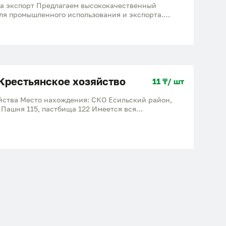
на экспорт Предлагаем высококачественный
ля промышленного использования и экспорта.
истый помол Стабильные поставки в больших
ества, COA, инвойс и полный пакет
ов. Готовы к долгосроч
Крестьянское хозяйство
11 ₸/ шт
йства Место нахождения: СКО Есильский район,
 Пашня 115, пастбища 122 Имеется вся