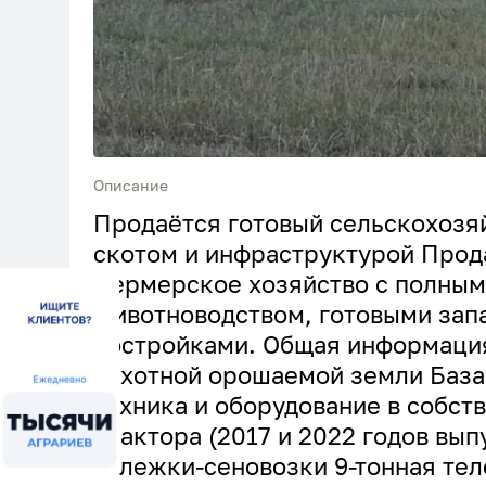
Описание
Продаётся готовый сельскохозяй
скотом и инфраструктурой Прод
фермерское хозяйство с полным
животноводством, готовыми зап
постройками. Общая информация
пахотной орошаемой земли База:
техника и оборудование в собст
трактора (2017 и 2022 годов вып
тележки-сеновозки 9-тонная те