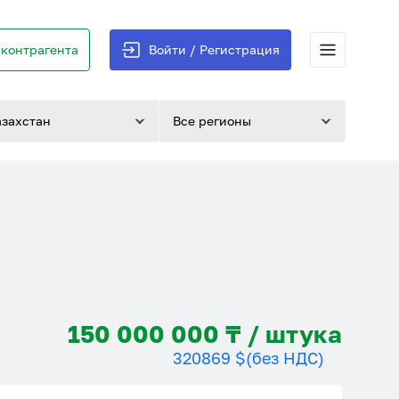
контрагента
Войти / Регистрация
азахстан
Все регионы
150 000 000 ₸ / штука
320869 $
(без НДС)