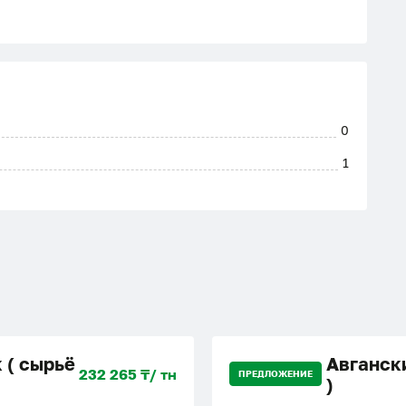
0
1
 ( сырьё
Авгански
232 265 ₸/ тн
ПРЕДЛОЖЕНИЕ
)