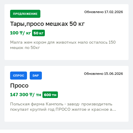
Обновлено 17.02.2026
ПРЕДЛОЖЕНИЕ
Тары,просо мешках 50 кг
100 ₸/ кг
50 кг
Малга жем кором для животных мало осталось 150
мешок по 50кг
Обновлено 15.06.2026
СПРОС
DAP
Просо
147 300 ₸/ тн
600 тн
Польская фирма Камполь - завод- производитель
покупаэт круглий год ПРОСО желтое и красное а
также другие зерновые и масличные культури,
семена в больших обемах. Наша фирма работает
более 38 лет на международном ринке. Ждем Ваших
предложений. Условия Инкотермс- DAP Надеемся на