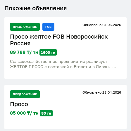
Похожие объявления
Обновлено 04.06.2026
ПРЕДЛОЖЕНИЕ
FOB
Просо желтое FOB Новороссийск
Россия
89 788 ₸/ тн
1600 тн
Сельскохозяйственное предприятие реализует
ЖЕЛТОЕ ПРОСО с поставкой в Египет и в Ливан.
Показатели просо: влажность 13%, сорность 2%,
зерновая примесь до 5%. Фасовка: навалом в
контейнер или в мешках по 25 кг. Предприятие
осуществляет поставки желтого просо от 48 тонн.
Обновлено 28.04.2026
Просим Вас уточнять цену у наших менеджеров на
ПРЕДЛОЖЕНИЕ
текущий момент!
Просо
85 000 ₸/ тн
80 тн