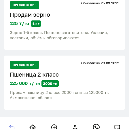
Обновлено 25.09.2025
всего 1,02% Зараженность не обнаружена Отличное
ПРЕДЛОЖЕНИЕ
качество, подходит для мукомольных предприятий и
Продам зерно
хлебопроизводства. Чистая, сухая, без запахов.
Документы и результаты анализа в наличии. Пишите
125 ₸/ кг
1 кг
/ звоните, возможен просмотр и отгрузка.
Зерно 1-5 класс. По цене заготовителя. Условия,
поставки, объёмы обговариваются.
Обновлено 28.08.2025
ПРЕДЛОЖЕНИЕ
Пшеница 2 класс
125 000 ₸/ тн
2000 тн
Продам пшеницу 2 класс 2000 тонн за 125000 тг,
Акмолинская область