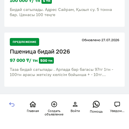
100 000 ₸/ тн
5 тн
Бидай сатылады. Адрес Сайрам, Қызыл су. 5 тонна
бар. Ценасы 100 теңге
Обновлено 27.07.2026
ПРЕДЛОЖЕНИЕ
Пшеница бидай 2026
97 000 ₸/ тн
500 тн
Таза бидай сатылады . Арпада бар багасы 97тг 1тн -
100тн арасы жеткізу келісім бойынша + - 10тг
Кербулакский район село Шанханай
Главная
Создать
Войти
Уведом...
Помощь
объявление