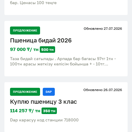
бар. Ценасы 100 теңге
Обновлено 27.07.2026
ПРЕДЛОЖЕНИЕ
Пшеница бидай 2026
97 000 ₸/ тн
500 тн
Таза бидай сатылады . Арпада бар багасы 97тг 1тн -
100тн арасы жеткізу келісім бойынша + - 10тг
Кербулакский район село Шанханай
Обновлено 26.07.2026
ПРЕДЛОЖЕНИЕ
DAP
Куплю пшеницу 3 клас
114 257 ₸/ тн
350 тн
Dap карасуу код станции 718000