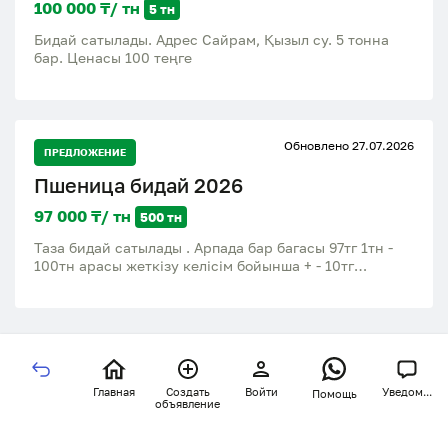
100 000 ₸/ тн
5 тн
Бидай сатылады. Адрес Сайрам, Қызыл су. 5 тонна
бар. Ценасы 100 теңге
Обновлено 27.07.2026
ПРЕДЛОЖЕНИЕ
Пшеница бидай 2026
97 000 ₸/ тн
500 тн
Таза бидай сатылады . Арпада бар багасы 97тг 1тн -
100тн арасы жеткізу келісім бойынша + - 10тг
Кербулакский район село Шанханай
Главная
Создать
Войти
Уведом...
Помощь
объявление