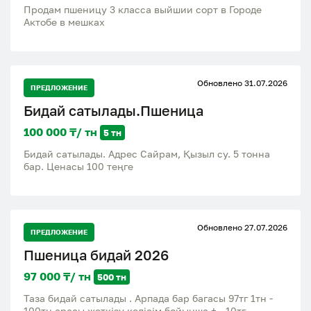
Продам пшеницу 3 класса выйшии сорт в Городе
Актобе в мешках
Обновлено 31.07.2026
ПРЕДЛОЖЕНИЕ
Бидай сатылады.Пшеница
100 000 ₸/ тн
5 тн
Бидай сатылады. Адрес Сайрам, Қызыл су. 5 тонна
бар. Ценасы 100 теңге
Обновлено 27.07.2026
ПРЕДЛОЖЕНИЕ
Пшеница бидай 2026
97 000 ₸/ тн
500 тн
Таза бидай сатылады . Арпада бар багасы 97тг 1тн -
100тн арасы жеткізу келісім бойынша + - 10тг