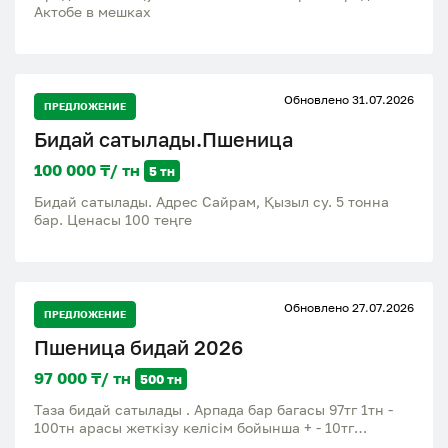
Актобе в мешках
Обновлено 31.07.2026
ПРЕДЛОЖЕНИЕ
Бидай сатылады.Пшеница
100 000 ₸/ тн
5 тн
Бидай сатылады. Адрес Сайрам, Қызыл су. 5 тонна
бар. Ценасы 100 теңге
Обновлено 27.07.2026
ПРЕДЛОЖЕНИЕ
Пшеница бидай 2026
97 000 ₸/ тн
500 тн
Таза бидай сатылады . Арпада бар багасы 97тг 1тн -
100тн арасы жеткізу келісім бойынша + - 10тг
Кербулакский район село Шанханай