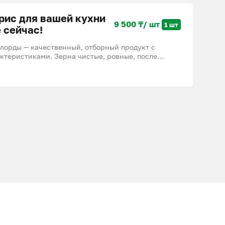
рис для вашей кухни
9 500 ₸/ шт
1 шт
 сейчас!
лорды — качественный, отборный продукт с
ктеристиками. Зерна чистые, ровные, после
ссыпчатыми и не слипаются. Идеально подходит
седневных блюд. Натуральный продукт, выращенный
личное сочетание цены и качества.