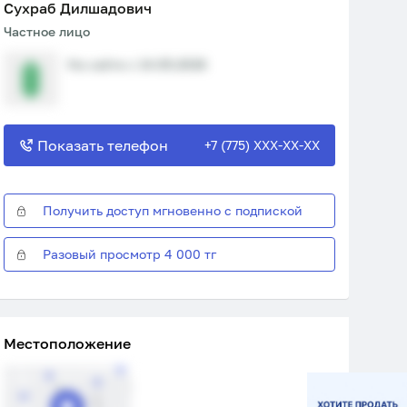
Сухраб Дилшадович
Частное лицо
На сайте с 14.05.2026
Показать телефон
+7 (775) XXX-XX-XX
Получить доступ мгновенно с подпиской
Разовый просмотр 4 000 тг
Местоположение