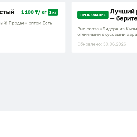
Лучший 
истый
1 100 ₸/ кг
1 кг
ПРЕДЛОЖЕНИЕ
— берите
ый! Продаем оптом Есть
Рис сорта «Лидер» из Кызы
отличными вкусовыми хара
приготовления остаются ра
Обновлено: 30.06.2026
для плова, гарниров и пов
в проверенном регионе. От