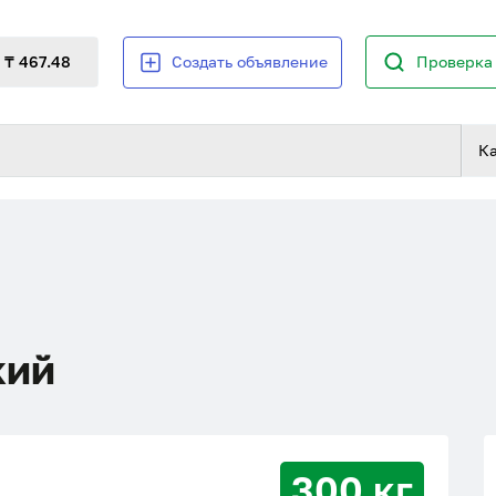
₸ 467.48
Создать объявление
Проверка 
К
кий
300 кг