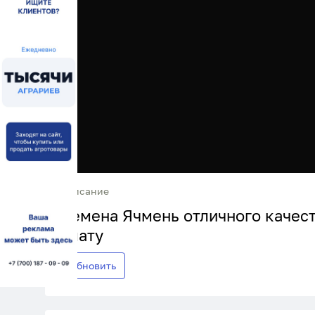
Описание
Семена Ячмень отличного качест
плату
Обновить