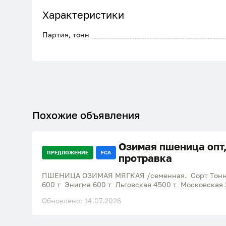
Характеристики
Партия, тонн
Похожие объявления
Озимая пшеница опт
ПРЕДЛОЖЕНИЕ
FCA
протравка
ПШЕНИЦА ОЗИМАЯ МЯГКАЯ /семенная. Сорт Тонн 
600 т Энигма 600 т Льговская 4500 т Московская
Безостая 100 400 т Московская 40 350 т Скипетр 3
Обновлено: 14.07.2026
Московская 56 380 т Тимирязевка 150 260 т Жемч
Школа 220 т Еланчик 220 т Граф 200 т Немчиновск
Победа 75 150 т Собербаш 48 т Юка 45 т+ также в 