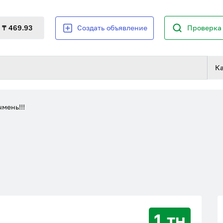
₸ 469.93
Создать объявление
Проверка 
К
мень!!!
1 тн