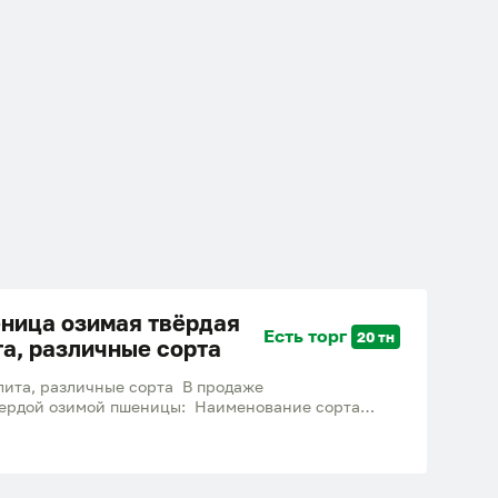
ница озимая твёрдая
Есть торг
20 тн
та, различные сорта
лита, различные сорта В продаже
ердой озимой пшеницы: Наименование сорта
остаток, т АМАЗОНКА ЭС, РС1 80 тонн; БЭЛЛА ЭС
С 250 тонн; КРУПИНКА ЭС 100 тонн; КРУЧА ЭС
нн; Отгрузка оптом, возможна протравка, договор,