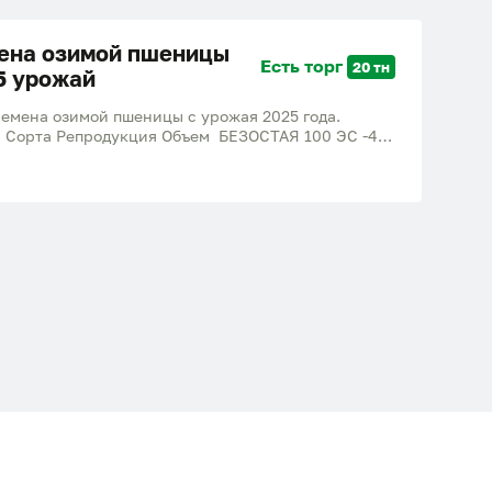
ена озимой пшеницы
Есть торг
20 тн
5 урожай
семена озимой пшеницы с урожая 2025 года.
 Сорта Репродукция Объем БЕЗОСТАЯ 100 ЭС -400
СЭ) 41,5 т ; Поволжская 30 ЭС (элита) 76,8 т.
м, возможна поставка в любой регион, договор,
протравленных семян. Ольга Алексеевна
5) 646-31-55 доб. 109, +7 (926) 37-37-196