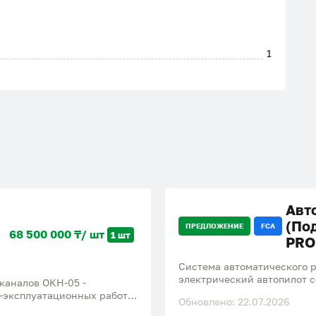
1
Авт
(По
ПРЕДЛОЖЕНИЕ
FCA
68 500 000 ₸/ шт
1 шт
PRO
Система автоматического р
электрический автопилот с
 каналов ОКН-05 -
обеспечивает точность движ
-эксплуатационных работ
Обновлено: 22.07.2026
комбайнов и опрыскивателе
ить: • очистку русла