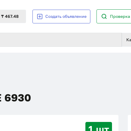
₸ 467.48
Создать объявление
Проверка 
К
0
 6930
1 шт