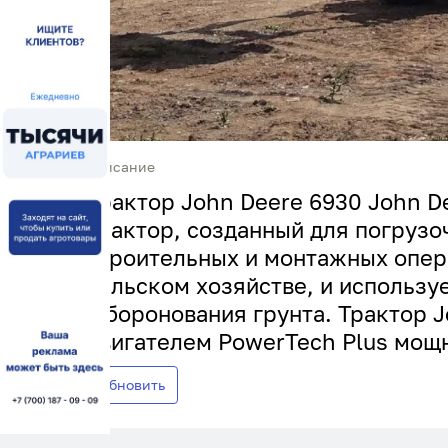
Описание
Трактор John Deere 6930 John D
трактор, созданный для погрузо
строительных и монтажных опер
сельском хозяйстве, и использу
и боронования грунта. Трактор 
двигателем PowerTech Plus мощно
Обновить