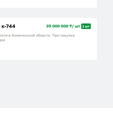
ляем установку обслуживание и обучение. Вопросы
 к-744
35 000 000 ₸/ шт
1 шт
ится в Алматинской области При покупке
дка