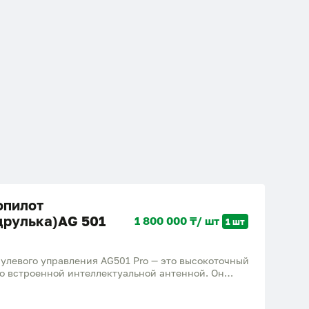
опилот
друлька)AG 501
1 800 000 ₸/ шт
1 шт
улевого управления AG501 Pro — это высокоточный
о встроенной интеллектуальной антенной. Он
ения до ± 2.5 см и подходит для тракторов,
й. Компания Бас Агрос реализует автопилоты для