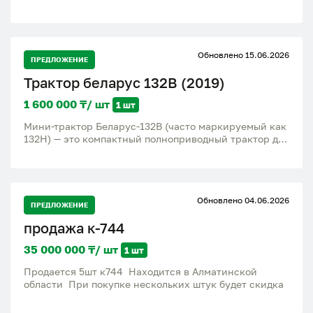
автопилот со встроенной интеллектуальной
категории с наличием отдельных камней и
антенной. Он обеспечивает точность движения до ±
древесных включений диаметром 0.2м и глубиной
2.5 см и подходит для тракторов, комбайнов и
воды на дне канала до 0.3м. Сменное навесное
опрыскивателей. Компания Бас Агрос реализует
оборудование: 1.ОЧИСТНОЙ КОВШ ОКН-02.03.000Б •
Обновлено 15.06.2026
автопилоты для сельхозтехники ,предоставляем
ПРЕДЛОЖЕНИЕ
Объем ковша, м3 0.22 • Ширина ковша, мм 1.69 •
установку обслуживание и обучение. Вопросы по
Производительность, м3 /ч 24 • Масса ковша, кг 125
Трактор беларус 132В (2019)
телефону
2.РОТОР-МЕТАТЕЛЬ РММ-600.00.000А •
Производительность, га/ч, м3/ч 0.3 • Ширина
1 600 000 ₸/ шт
1 шт
захвата, мм 600 3.УСТАНОВКА КОСИЛКИ РОТОРНОЙ
ОКН-11.00.000Б • Производительность, га/ч, м³/ч 1.9 •
Мини-трактор Беларус-132В (часто маркируемый как
Ширина захвата, мм 650 4.УСТАНОВКА ОТВАЛА
132Н) — это компактный полноприводный трактор для
ОКН-05.07.00.000А • Ширина отвала, мм 2500 •
обработки малых площадей до 4 га. Модели 2022 года
Высота отвала, мм 650 • Толщина срезаемого грунта,
оснащаются надежным бензиновым мотором,
см 7 • Масса отвала, кг 215
механической трансмиссией и постоянным полным
приводом. Двигатель Модель: Honda GX390
Обновлено 04.06.2026
(возможны аналоги вроде Lifan)Тип: 4-х тактный,
ПРЕДЛОЖЕНИЕ
бензиновый, одноцилиндровый Мощность: 13 л. с.
продажа к-744
(9.6 кВт)Пуск: Электростартер и ручной
Трансмиссия и ходовая Привод: 4×4 (постоянный
35 000 000 ₸/ шт
1 шт
полный привод, задний отключаемый)Коробка
передач: Механическая, ступенчатая Количество
Продается 5шт к744 Находится в Алматинской
передач: 4 вперед / 3 назад Скорость движения:
области При покупке нескольких штук будет скидка
Вперед — 2.83 ÷ 17.72 км/ч; Назад — 4.03 ÷ 12.94 км/ч
Габариты и масса Эксплуатационная масса: 532 кг