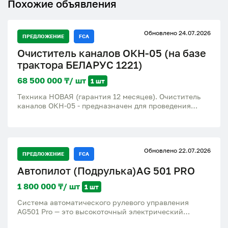
Похожие объявления
Обновлено 24.07.2026
ПРЕДЛОЖЕНИЕ
FCA
Очиститель каналов ОКН-05 (на базе
трактора БЕЛАРУС 1221)
68 500 000 ₸/ шт
1 шт
Техника НОВАЯ (гарантия 12 месяцев). Очиститель
каналов ОКН-05 - предназначен для проведения
комплекса ремонтно-эксплуатационных работ на
мелиоративных каналах. ОКН-05 можно производить:
• очистку русла укрепленных и неукрепленных
каналов очистным ковшом или ротором-метателем; •
Обновлено 22.07.2026
окашивание откосов каналов и дамб косилкой
ПРЕДЛОЖЕНИЕ
FCA
роторной; • разравнивание вынутого грунта по берме
Автопилот (Подрулька)AG 501 PRO
канала и производство планировочных работ на
объектах отвалом. ОКН-05 также используется для
1 800 000 ₸/ шт
1 шт
окашивания обочин, кюветов и разделительных
полос автомобильных дорог. Очистной ковш ОКН-05
Система автоматического рулевого управления
предназначен для очистки дна каналов от наносов,
AG501 Pro — это высокоточный электрический
травяной растительности, проложенных в грунтах I
автопилот со встроенной интеллектуальной
категории с наличием отдельных камней и