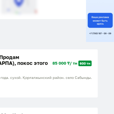
 Продам
АРПА), покос этого
85 000 ₸/ тн
600 тн
 года. сухой. Қорғалжынский район. село Сабынды.