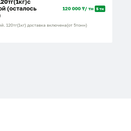
20тг(1кг)с
ой (осталось
120 000 ₸/ тн
5 тн
)
й. 120тг(1кг) доставка включена(от 5тонн)