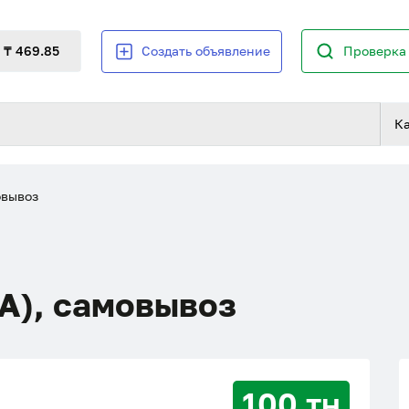
₸ 469.85
Создать объявление
Проверка 
К
овывоз
А), самовывоз
100 тн