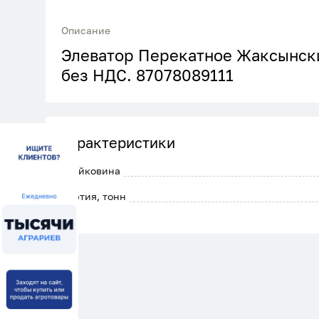
Описание
Элеватор Перекатное Жаксынски
без НДС. 87078089111
Характеристики
Клейковина
Партия, тонн