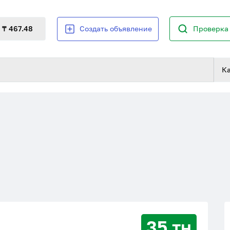
₸ 467.48
Создать объявление
Проверка 
К
35 тн